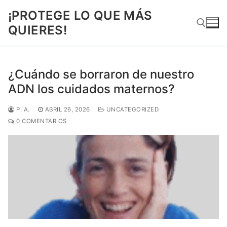
Ir
¡PROTEGE LO QUE MÁS
al
QUIERES!
contenido
Buscar:
¿Cuándo se borraron de nuestro
ADN los cuidados maternos?
P. A.
ABRIL 26, 2026
UNCATEGORIZED
0 COMENTARIOS