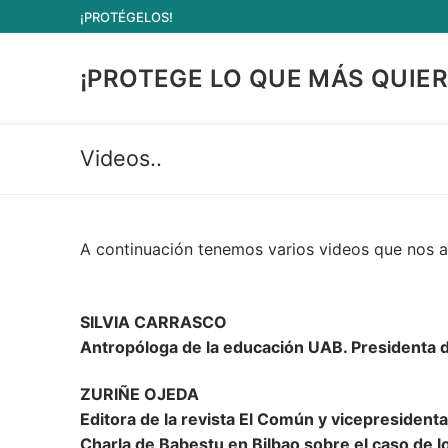
Ir
¡PROTÉGELOS!
al
contenido
¡PROTEGE LO QUE MÁS QUIER
Videos..
A continuación tenemos varios videos que nos 
SILVIA CARRASCO
Antropóloga de la educación UAB. Presidenta 
ZURIÑE OJEDA
Editora de la revista El Común y vicepresident
Charla de Babestu en Bilbao sobre el caso d